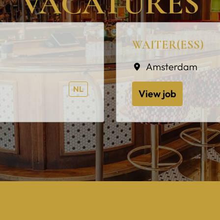
VACATURES
WAITER(ESS)
Amsterdam
NL
View job