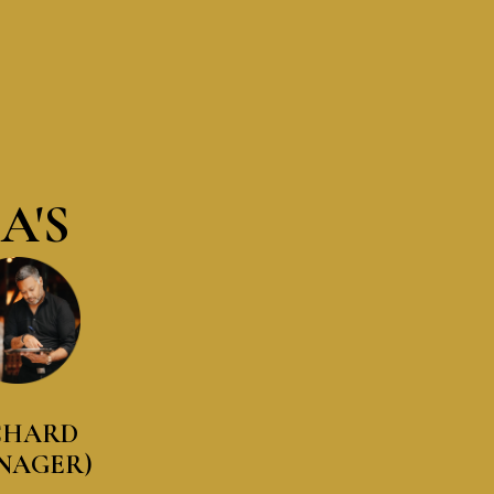
A'S
CHARD
NAGER)