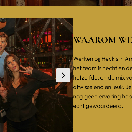
WAAROM WER
Werken bij Heck's in A
het team is hecht en de 
hetzelfde, en de mix va
afwisselend en leuk. Je 
nog geen ervaring hebt.