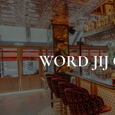
Skip
to
content
WORD JIJ