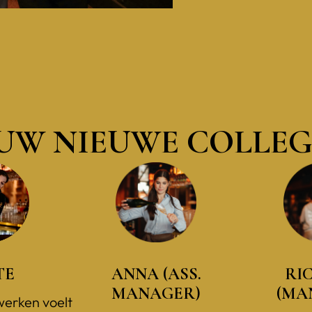
UW NIEUWE COLLEG
TE
ANNA (ASS.
RI
MANAGER)
(MA
werken voelt 