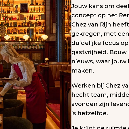
Jouw kans om deel 
concept op het Re
Chez van Rijn heeft
gekregen, met een e
duidelijke focus op 
gastvrijheid. Bouw 
nieuws, waar jouw i
maken.
Werken bij Chez va
hecht team, midde
avonden zijn levend
is hetzelfde.
Je krijgt de ruimte 