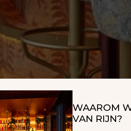
WAAROM WE
VAN RIJN?