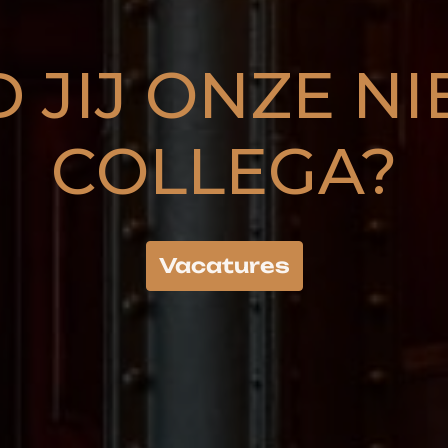
JIJ ONZE NI
COLLEGA?
Vacatures